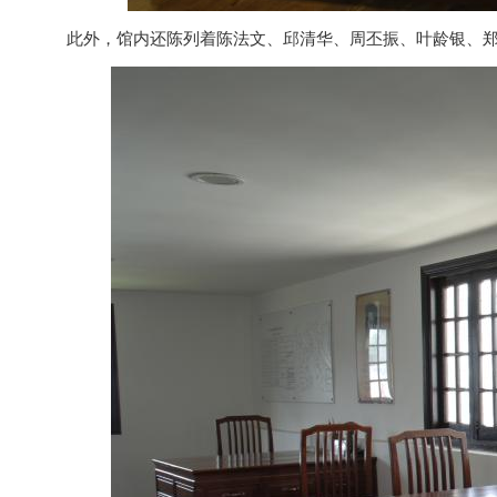
此外，馆内还陈列着陈法文、邱清华、周丕振、叶龄银、