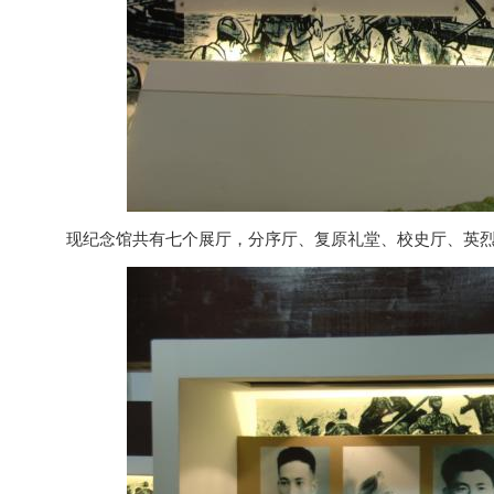
现纪念馆共有七个展厅，分序厅、复原礼堂、校史厅、英烈