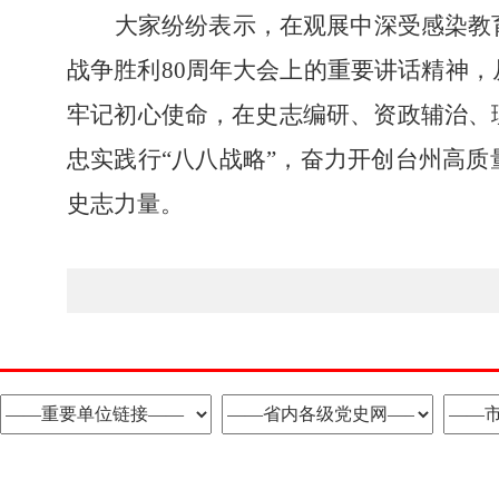
大家纷纷表示，
在观展中深受感染教
战争胜利
80
周年大会上
的重要讲话精神，
牢记初心使命，在史志编研、资政
辅治
、
忠实践行
“
八八战略
”
，奋力开创
台州
高质
史志力量。