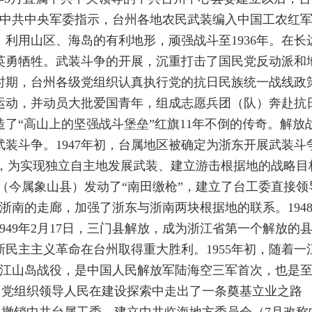
照中共中央军委指示，台州各地农民武装编入中国工农红军
利用山区、海岛的有利地形，顽强战斗至1936年。在长
英勇牺牲。武装斗争的开展，沉重打击了国民党反动派和
时期，台州各级党组织认真执行党的抗日民族统一战线政
运动，并动员大批爱国青年，组成志愿兵团（队）奔赴抗
了“高山上的坚强战斗堡垒”红旗11年不倒的传奇。解
装斗争。1947年初，台属地区被确定为浙东开展武装
召开，为实现独立自主地发展武装、建立游击根据地的战略
田（今属象山县）发动了“南田缴枪”，建立了台工委直接领
东与浙南的走廊，加强了浙东与浙南两块根据地的联系。19
949年2月17日，三门县解放，成为浙江省第一个解放的
民主主义革命在台州取得重大胜利。1955年初，随着
放一江山岛战役，是中国人民解放军陆海空三军首次，也是
州党组织领导人民在建设探索中走出了一条奠基立业之路