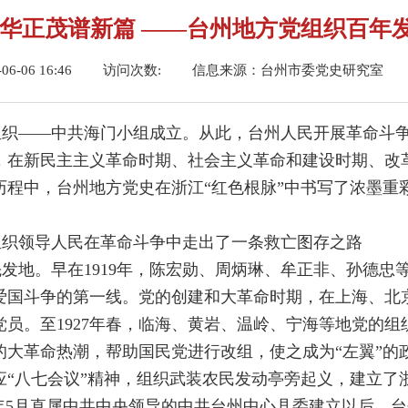
风华正茂谱新篇 ——台州地方党组织百年
-06 16:46
访问次数:
信息来源：台州市委党史研究室
党组织——中共海门小组成立。从此，台州人民开展革命斗
，在新民主主义革命时期、社会主义革命和建设时期、改
历程中，台州地方党史在浙江“红色根脉”中书写了浓墨重
组织领导人民在革命斗争中走出了一条救亡图存之路
发地。早在1919年，陈宏勋、周炳琳、牟正非、孙德忠
爱国斗争的第一线。党的创建和大革命时期，在上海、北
员。至1927年春，临海、黄岩、温岭、宁海等地党的
的大革命热潮，帮助国民党进行改组，使之成为“左翼”的
应“八七会议”精神，组织武装农民发动亭旁起义，建立了
29年5月直属中共中央领导的中共台州中心县委建立以后，