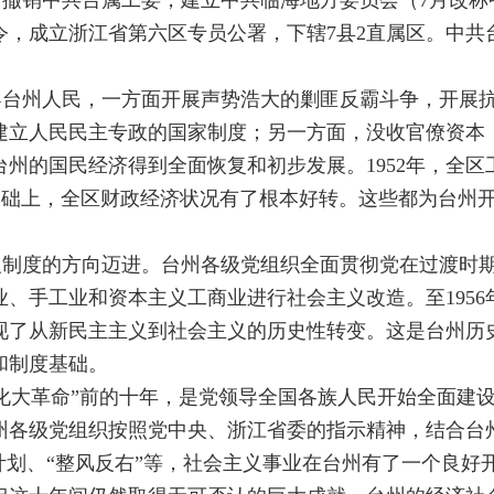
定：撤销中共台属工委，建立中共临海地方委员会（7月改称
令，成立浙江省第六区专员公署，下辖7县2直属区。中共
导台州人民，一方面开展声势浩大的剿匪反霸斗争，开展
建立人民民主专政的国家制度；另一方面，没收官僚资本
的国民经济得到全面恢复和初步发展。1952年，全区工农
的基础上，全区财政经济状况有了根本好转。这些都为台州
主义制度的方向迈进。台州各级党组织全面贯彻党在过渡时
、手工业和资本主义工商业进行社会主义改造。至1956年
现了从新民主主义到社会主义的历史性转变。这是台州历
和制度基础。
5月“文化大革命”前的十年，是党领导全国各族人民开始全面
州各级党组织按照党中央、浙江省委的指示精神，结合台
计划、“整风反右”等，社会主义事业在台州有了一个良好