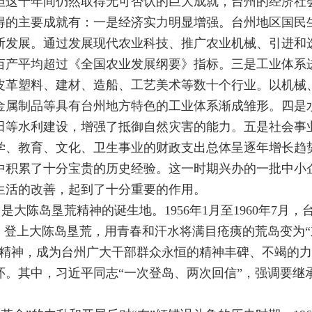
但这十年间仍然取得无可否认的巨大成就，台州的经济社
得的主要成就有：一是经济实力明显增强。台州地区国民
断发展。通过发展现代农业科技、推广农业机械、引进和
食亩产平均超过《全国农业发展纲要》指标。三是工业体系进
皮革塑料、建材、造船、工艺美术等数十个行业。以机械
金属制品等具有台州地方特色的工业体系渐成雏形。四是
田等水利建设，增强了抵御自然灾害的能力。五是社会事
学、教育、文化、卫生事业的财政支出总体呈逐年增长趋
中积累了十分宝贵的历史经验。这一时期兴办的一批中小
生活的改善，起到了十分重要的作用。
大陈岛垦荒精神的诞生地。1956年1月至1960年7月，
，登上大陈岛垦荒，用青春和汗水将满目疮痍的荒岛变为“
精神，成为台州广大干部群众永恒的精神丰碑、不竭的力
。其中，习近平同志“一次登岛、两次回信”，强调要继