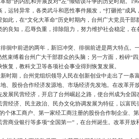
文化大革命”的内乱和开展反对“左”倾错误斗争的历史时期。1
痪，运转异常，各类武斗和恶性事件频发，“打砸抢”成风
管如此，在“文化大革命”历史时期内，台州广大党员干部
类的良知，忍辱负重，排除阻力，努力维护社会稳定，在
，是台州在徘徊中前进的两年，新旧冲突、徘徊前进是两大特点
仍然束缚着台州广大干部群众的头脑；另一方面，粉碎“四
快恢复，教科文卫等各项社会事业得到恢复发展。
设新时期，台州党组织领导人民在创新创业中走出了一条
祥地、股份合作经济发源地、市场经济先发地。在改革开
先发展民营经济，开启了台州崛起之路，使台州成为全国
民营经济、民主政治、民办文化协调发展为特征，以富民
照的个体工商户、第一家经工商注册的股份合作制企业、
营商业银行等多项“全国第一”，在台州诞生。改革开放
：