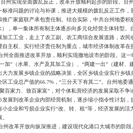
10月，是台州实现全面拨乱反正，改革开放顺利起步的阶段
一标准问题的讨论与补课，推进大规模的拨乱反正工作，
和推广家庭联产承包责任制。结合实际，中共台州地委积
荒水），单一集体所有制主体逐步向多元化经营主体转型。
展加工工业，走上了农工副、农工商综合发展道路，农民
理自主权、实行经济责任制为重点，城市经济体制改革在
8月，是台州全面推进改革开放，顺利实现撤地设市的阶段。
一加”（水果、水产及其加工业）、“两建一出”（建材、
出大力发展乡镇企业的战略决策，全区乡镇企业实行乡镇办
全区工业总产值的66.7%，“三分天下有其二”。台州地
、聚百家力、致百家富”，对个体私营经济的发展采取不争
步发展到改革企业内部经营机制，逐步缩小指令性计划，
有小企业和亏损企业实行“改、转、租”等，经济发展的活
展。
月，是台州改革开放向纵深推进，建设现代化港口大城市的阶段