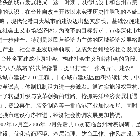
龙头的城市发展格局。这一时期，以撤地设市和台州市第
律的认识，在台州自改革开放以来实现历史性腾飞的基础
战略，现代化港口大城市的建设迈出坚实步伐。基础设施
立社会主义市场经济体制为改革的目标要求，市委深化市
进一步健全。特别是以民营经济为主体的区域经济发展格
三产业、社会事业发展等领域，这成为台州经济社会发展
11月，是台州全面建成小康社会、构建社会主义和谐社会的
“八八战略”的决策部署，提出打造“三张名片”、建设“三
城市建设“710”工程，中心城市建成区面积持续扩大，
改革试点，体制机制活力进一步激发。通过实施股权重构
上了转型升级与改革创新的道路。抢抓海洋经济发展机遇
台，资源再生、装备制造等一批临港产业加快布局。同时
化强市建设有序推进，经济社会协调发展更加协调。
02年12月至2006年12月先后共15次莅临台州考察调
建设、优化营商环境、基层治理、防台工作、作风建设、