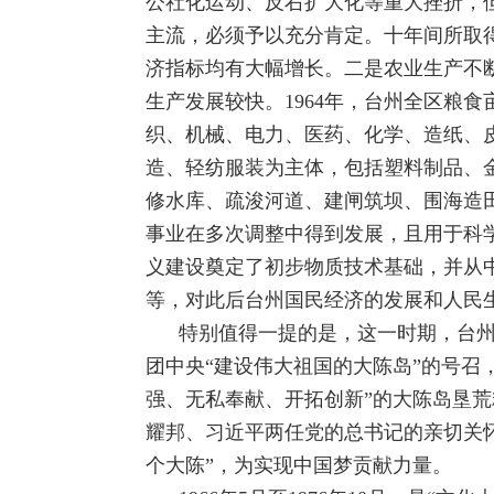
公社化运动、反右扩大化等重大挫折，
主流，必须予以充分肯定。十年间所取
济指标均有大幅增长。二是农业生产不
生产发展较快。1964年，台州全区粮
织、机械、电力、医药、化学、造纸、
造、轻纺服装为主体，包括塑料制品、
修水库、疏浚河道、建闸筑坝、围海造
事业在多次调整中得到发展，且用于科
义建设奠定了初步物质技术基础，并从
等，对此后台州国民经济的发展和人民
特别值得一提的是，这一时期，台州是
团中央“建设伟大祖国的大陈岛”的号召
强、无私奉献、开拓创新”的大陈岛垦荒
耀邦、习近平两任党的总书记的亲切关怀
个大陈”，为实现中国梦贡献力量。